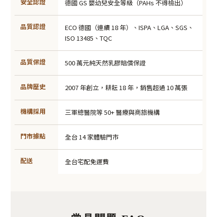
安全認證
德國 GS 嬰幼兒安全等級（PAHs 不得檢出）
品質認證
ECO 德國（連續 18 年）、ISPA、LGA、SGS、
ISO 13485、TQC
品質保證
500 萬元純天然乳膠賠償保證
品牌歷史
2007 年創立，耕耘 18 年，銷售超過 10 萬張
機構採用
三軍總醫院等 50+ 醫療與商旅機構
門市據點
全台 14 家體驗門市
配送
全台宅配免運費