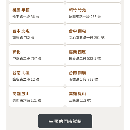
桃園 平鎮
新竹 竹北
延平路一段 36 號
福興東路一段 265 號
台中 北屯
台中 南屯
南興路 782 號
文心南五路一段 291 號
彰化
嘉義 西區
中正路二段 767 號
博愛路二段 522-1 號
台南 北區
台南 關廟
臨安路二段 12 號
南雄路 1 段 798 號
高雄 鼓山
高雄 鳳山
美術東六街 121 號
三民路 112 號
🛏 預約門市試躺