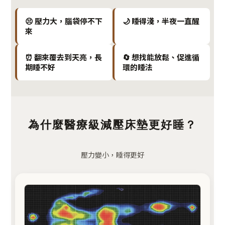
😣 壓力大，腦袋停不下
🌙 睡得淺，半夜一直醒
來
⏰ 翻來覆去到天亮，長
🔄 想找能放鬆、促進循
期睡不好
環的睡法
為什麼醫療級減壓床墊更好睡？
壓力變小，睡得更好