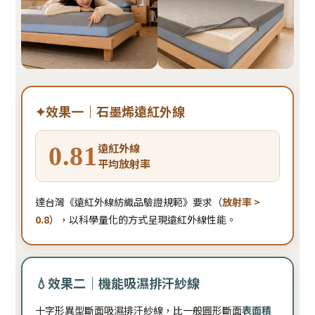
✦
效果一｜石墨烯遠紅外線
遠紅外線
0.81
平均放射率
達台灣《遠紅外線紡織品驗證規範》要求（
放射率 >
0.8
），以科學量化的方式呈現遠紅外線性能。
💧
效果二｜機能吸濕排汗紗線
十字形異型斷面吸濕排汗紗線，比一般圓形斷面
表面積