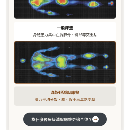
一般床墊
身體壓力集中在肩胛骨、臀部等突出點
森好眠減壓床墊
壓力平均分散，肩、臀不再單點受壓
為什麼醫療級減壓床墊更適合你？
→