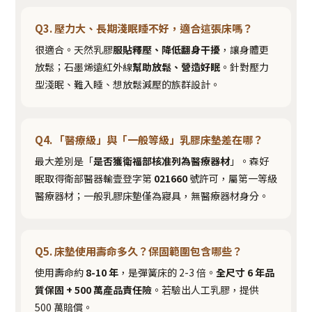
Q3. 壓力大、長期淺眠睡不好，適合這張床嗎？
很適合。天然乳膠
服貼釋壓、降低翻身干擾
，讓身體更
放鬆；石墨烯遠紅外線
幫助放鬆、營造好眠
。針對壓力
型淺眠、難入睡、想放鬆減壓的族群設計。
Q4. 「醫療級」與「一般等級」乳膠床墊差在哪？
最大差別是「
是否獲衛福部核准列為醫療器材
」。森好
眠取得衛部醫器輸壹登字第
021660
號許可，屬第一等級
醫療器材；一般乳膠床墊僅為寢具，無醫療器材身分。
Q5. 床墊使用壽命多久？保固範圍包含哪些？
使用壽命約
8-10 年
，是彈簧床的 2-3 倍。
全尺寸 6 年品
質保固 + 500 萬產品責任險
。若驗出人工乳膠，提供
500 萬賠償。