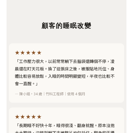
顧客的睡眠改變
★★★★★
「工作壓力很大，以前常常躺下去腦袋還轉個不停，凌
晨還在盯天花板。換了這張床之後，被服貼地托住、身
體比較容易放鬆，入睡的時間明顯變短，半夜也比較不
會一直醒。」
— 陳小姐，34 歲｜竹科工程師｜使用 4 個月
★★★★★
「長期睡不好快十年，睡得很淺、翻身就醒。原本沒抱
太大期待，沒想到躺下去被整片均勻托住，翻身的干擾