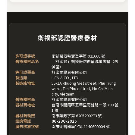
衛福部認證醫療器材
許可證字號
衛部醫器輸壹登字第 021660 號
醫療器材品名
「舒蜜爾」醫療級防褥瘡減壓床墊（未
滅菌）
許可證藥商
舒蜜爾寢具有限公司
製造廠
LIEN A CO., LTD.
製造廠地址
55/1A Khuong Viet street, Phu Trung
ward, Tan Phu district, Ho Chi Minh
city, Vietnam.
醫療器材商
舒蜜爾寢具有限公司
器材商地址
台南市關廟區五甲里南雄路一段 798 號
1 樓
器材商執照
南市藥販字第 6205290273 號
諮詢電話
06-230-2925
廣告核准字號
南市衛醫器廣字第 1140600004 號