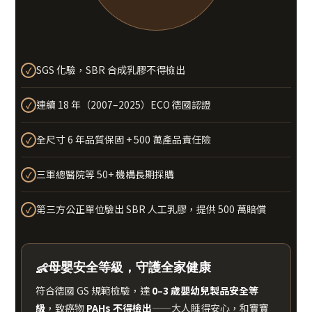
SGS 化驗，SBR 合成乳膠不得檢出
✓
連續 18 年（2007–2025）ECO 德國認證
✓
全尺寸 6 年品質保固 + 500 萬產品責任險
✓
三軍總醫院等 50+ 機構長期採購
✓
第三方公正單位驗出 SBR 人工乳膠，提供 500 萬賠償
✓
👶
母嬰安全等級，守護全家健康
符合德國 GS 規範檢驗，達
0–3 歲嬰幼兒製品安全等
級
，致癌物
PAHs 不得檢出
——大人睡得安心，和寶寶