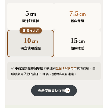
5
7.5
cm
cm
硬床好夥伴
舊床升級
🏆 最多人選
10
15
cm
cm
獨立使用首選
極致睡感
💡
不確定該選哪個厚度？
歡迎到
全台 14 家門市
實際試躺，由
睡眠顧問依你的身形、睡姿、預算給專屬建議。
查看厚度完整指南
→