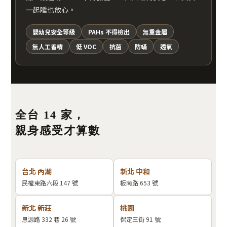
一起睡也放心。
嬰幼兒安全等級
PAHs 不得檢出
無重金屬
無人工香精
低 VOC
抗菌
防蟎
透氣
全台 14 家，
親身感受才算數
台北 內湖
新北 中和
民權東路六段 147 號
板南路 653 號
新北 新莊
桃園
思源路 332 巷 26 號
保定三街 91 號