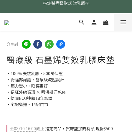
24小時AI智能客服
24小時AI智能客服
指定醫療級款式 贈乳膠枕
24小時AI智能客服
分享到
醫療級 石墨烯雙效乳膠床墊
・100% 天然乳膠・500萬保證
・衛福部認證，醫療級減壓設計
・壓力變小，睡得更好
・遠紅外線循環 × 吸濕排汗乾爽
・德國ECO連續18年認證
・宅配免運・14家門市
至
08/10 16:00
截止
指定商品，買床墊加購枕頭 現折$500