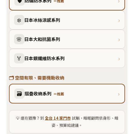
›
🛡️
防蟎防水系列
＝推薦
›
❄️
日本冰絲涼感系列
›
🌸
日本大和抗菌系列
›
🏅
日本銀纖維防水系列
🗂️ 空間有限、需要機動收納
›
🗃️
摺疊收納系列
＝推薦
💡 還在猶豫？到
全台 14 家門市
試躺，睡眠顧問依身形、睡
姿、預算給建議。