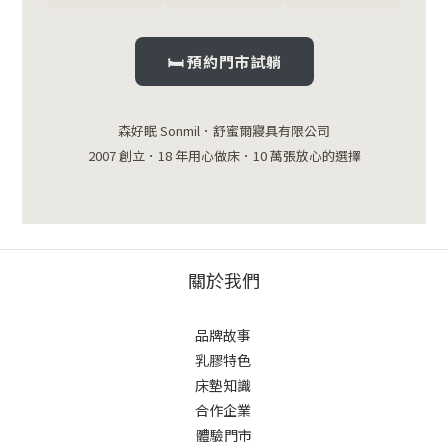
🛏 預約門市試躺
森好眠 Sonmil．舒蜜爾寢具有限公司
2007 創立．18 年用心做床．10 萬張放心的選擇
關於我們
品牌故事
乳膠特色
床墊知識
合作企業
體驗門市