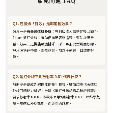
常見問題 FAQ
Q1. 石墨烯「雙效」是哪兩種效果？
效果一是
石墨烯遠紅外線
：布料吸收人體熱能後回饋 4–
14μm 遠紅外線，有助促進體表微循環、幫助身體放
鬆。效果二是
機能吸濕排汗
：採十字形異型斷面紗線，
把汗濕快速帶離、整夜乾爽。放鬆＋乾爽，自然更好
睡。
Q2. 遠紅外線平均放射率 0.81 代表什麼？
放射率是遠紅外線性能的量化指標，數值越高代表遠紅
外線回饋能力越好。台灣《遠紅外線紡織品驗證規範》
要求放射率
> 0.8
，本款布套
平均放射率 0.81
，以科學數
據呈現遠紅外線機能，而非單憑感覺。