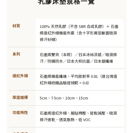
乳膠床墊規格一覽
材質
100% 天然乳膠（不含 SBR 合成乳膠）＋ 石墨
烯遠紅外線機能布套（含十字形異型斷面吸濕
排汗紗線）
系列
石墨烯雙效（本款）／日本冰絲涼感／吸濕排
汗／防蟎防水／日本大和抗菌／日本銀纖維
遠紅外線
石墨烯機能纖維，平均放射率 0.81（達台灣遠
紅外線紡織品驗證規範 > 0.8）
厚度選擇
5cm、7.5cm、10cm、15cm
功能特性
石墨烯遠紅外線、服貼釋壓、放鬆減壓、吸濕
排汗速乾、透氣散熱、低 VOC