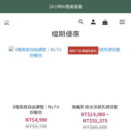
24小時AI智能客服
24小時AI智能客服
指定醫療級款式 贈乳膠枕
檔期優惠
24小時AI智能客服
限時75折 再贈乳膠枕
8種高度自由調整｜My Fit
旗艦款 極冰涼感乳膠床墊
好眠枕
NT$14,060 ~
NT$4,990
NT$51,375
NT$9,750
NT$68,500