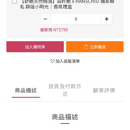
【舒眠天然精油】森好眠 x HANSCHIU 獨家聯
名 靜謐小時光｜香氛禮盒
優惠價 NT$790
加入購物車
立即購買
加入追蹤清單
送貨及付款方
商品描述
顧客評價
式
商品描述