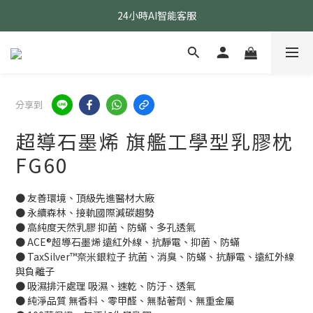
24小時AI智能客服
指定醫療級款式 贈乳膠枕
24小時AI智能客服
分享到
超導石墨烯 旗艦工學型乳膠枕
FG60
● 友善環境、頂級先進醫材大廠
● 永續森林、接軌國際減碳趨勢
● 高純度天然乳膠 抑菌、防蟎、多孔透氣
● ACE®超導石墨烯 遠紅外線、抗靜電、抑菌、防蟎
● TaxSilver™奈米銀粒子 抗菌、消臭、防蟎、抗靜電、遠紅外線
與負離子
● 吸濕排汗處理 吸濕、速乾、防汙、透氣
● 純淨品質 無香料、零甲醛、無黏著劑、無重金屬