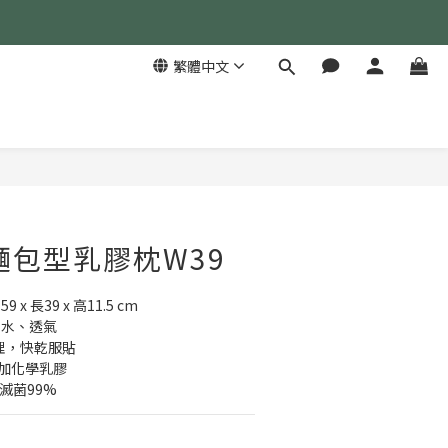
繁體中文
立即購買
麵包型乳膠枕W39
x 長39 x 高11.5 cm
防水、透氣
處理，快乾服貼
添加化學乳膠
試滅菌99%