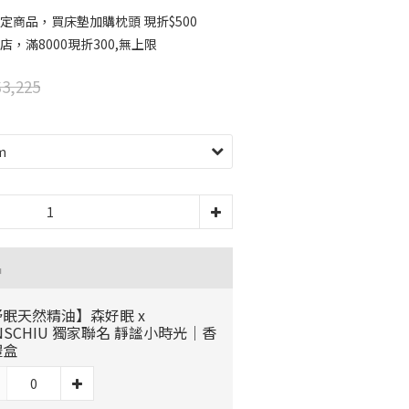
定商品，買床墊加購枕頭 現折$500
店，滿8000現折300,無上限
3,225
品
眠天然精油】森好眠 x
NSCHIU 獨家聯名 靜謐小時光｜香
禮盒