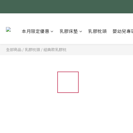
本月限定優惠
乳膠床墊
乳膠枕頭
嬰幼兒專
全部商品
/
乳膠枕頭
/
經典款乳膠枕