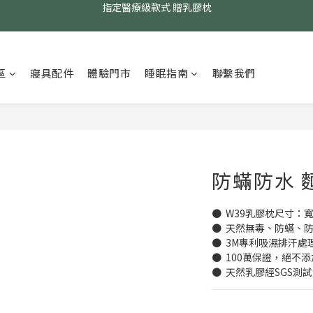
24小時AI智能客服
24小時AI智能客服
指定醫療級款式 贈乳膠枕
區
寢具配件
體驗門市
睡眠指南
聯繫我們
24小時AI智能客服
防蟎防水 
●  W39乳膠枕尺寸：寬59 
●  天然無毒、防蟎、
●  3M專利吸濕排汗
●  100萬保證，絕不
●  天然乳膠經SGS測