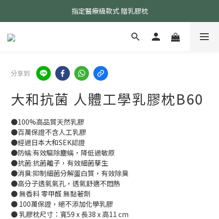
指定醫療級款式 贈乳膠枕
24小時AI智能客服
24小時AI智能客服
分享到
大和抗菌 人體工學乳膠枕B60
●100%高品質天然乳膠
●百萬保證不含人工乳膠
●經過日本大和SEK認證
●防螨:有效驅除塵螨，降低過敏原
●抗菌:抗菌離子，有效細菌孳生
●消臭:抑制細菌分解蛋白質，有效除臭
●高分子透氣氣孔，透氣舒適不悶熱
● 無香料 零甲醛 無黏著劑
● 100萬保證，絕不添加化學乳膠
● 乳膠枕尺寸：寬59 x 長38 x 高11 cm