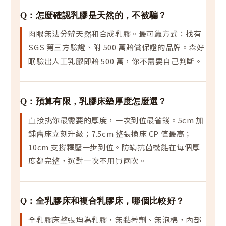
Q：怎麼確認乳膠是天然的，不被騙？
肉眼無法分辨天然和合成乳膠。最可靠方式：找有
SGS 第三方驗證、附 500 萬賠償保證的品牌。森好
眠驗出人工乳膠即賠 500 萬，你不需要自己判斷。
Q：預算有限，乳膠床墊厚度怎麼選？
直接挑你最需要的厚度，一次到位最省錢。5cm 加
鋪舊床立刻升級；7.5cm 整張換床 CP 值最高；
10cm 支撐釋壓一步到位。防蟎抗菌機能在每個厚
度都完整，選對一次不用買兩次。
Q：全乳膠床和複合乳膠床，哪個比較好？
全乳膠床整張均為乳膠，無黏著劑、無泡棉，內部