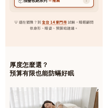
📦
›
＝推薦
摺疊收納系列
💡 還在猶豫？到
全台 14 家門市
試躺，睡眠顧問
依身形、睡姿、預算給建議。
厚度怎麼選？
預算有限也能防蟎好眠