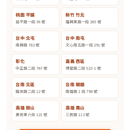
桃園 平鎮
新竹 竹北
延平路一段 36 號
福興東路一段 265 號
台中 北屯
台中 南屯
南興路 782 號
文心南五路一段 291 號
彰化
嘉義 西區
中正路二段 767 號
博愛路二段 522-1 號
台南 北區
台南 關廟
臨安路二段 12 號
南雄路 1 段 798 號
高雄 鼓山
高雄 鳳山
美術東六街 121 號
三民路 112 號