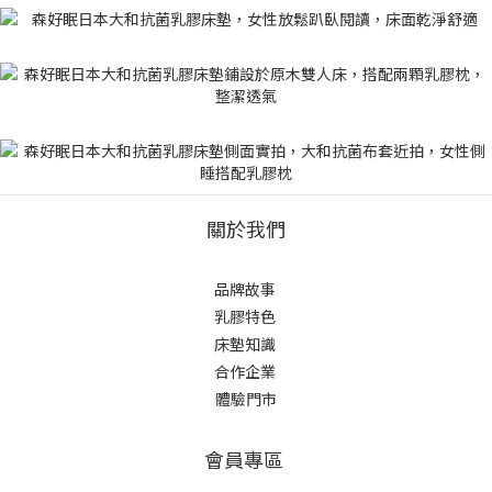
關於我們
品牌故事
乳膠特色
床墊知識
合作企業
體驗門市
會員專區