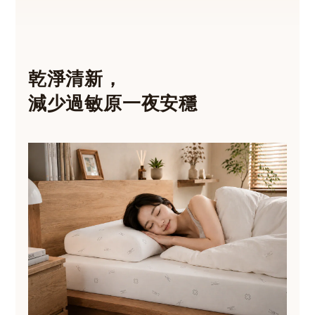
乾淨清新，
減少過敏原一夜安穩