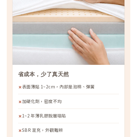
省成本，少了真天然
✗
表面薄貼 1~2cm，內部是泡棉、彈簧
✗
加硬化劑，密度不均
✗
1~2 年薄乳膠脫層塌陷
✗
SBR 混充，外觀難辨