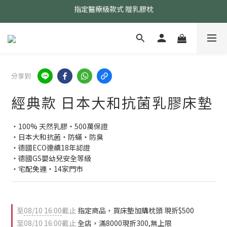
24小時AI智能客服
24小時AI智能客服
指定醫療級款式 贈乳膠枕
24小時AI智能客服
分享到
經典款 日本大和抗菌乳膠床墊
・100% 天然乳膠・500萬保證
・日本大和抗菌・防蟎・防臭 
・德國ECO連續18年認證
・德國GS嬰幼兒安全等級
・宅配免運・14家門市
至
08/10 16:00
截止
指定商品，買床墊加購枕頭 現折$500
至
08/10 16:00
截止
全店，滿8000現折300,無上限