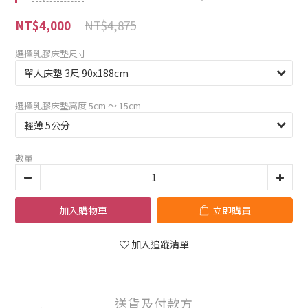
NT$4,875
NT$4,000
選擇乳膠床墊尺寸
選擇乳膠床墊高度 5cm 〜 15cm
數量
加入購物車
立即購買
加入追蹤清單
送貨及付款方