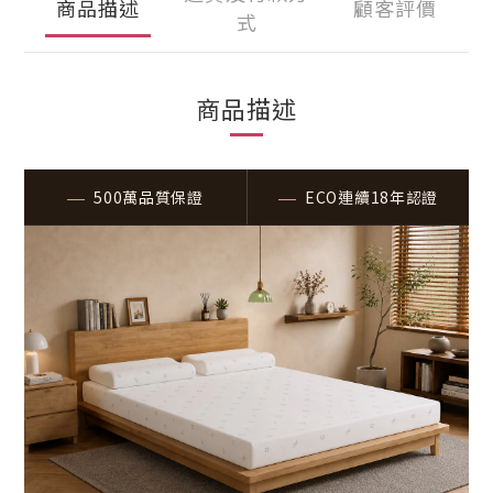
商品描述
顧客評價
式
商品描述
500萬品質保證
ECO連續18年認證