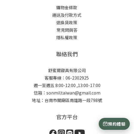
購物金條款
運送及付款方式
退換貨政策
常見問與答
隱私權政策
聯絡我們
舒蜜爾寢具有限公司
客服專線：06-2302925
週一至週五 8:00-12:00 ,13:00-17:00
信箱：sonmil.taiwan@gmail.com
地址：台南市關廟區南雄路一段798號
官方平台
預約體驗
立即購買