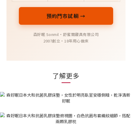
預約門市試躺 →
森好眠 Sonmil・舒蜜爾寢具有限公司
2007創立・18年用心做床
了解更多