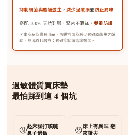
抑制細菌與塵蟎滋生
，
減少過敏原
並
防止異味
搭配 100% 天然乳膠，緊密不藏蟎，
雙重防護
＊本商品為寢具用品，防蟎抗菌為減少過敏原孳生之輔
助，無法取代醫療；過敏症狀請諮詢醫師。
過敏體質買床墊
最怕踩到這 4 個坑
起床猛打噴嚏
床上有異味 翻
🤧
😣
鼻子過敏
來覆去