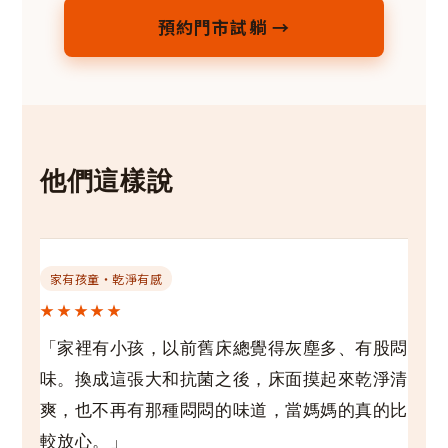
預約門市試躺 →
他們這樣說
家有孩童・乾淨有感
★★★★★
「家裡有小孩，以前舊床總覺得灰塵多、有股悶
味。換成這張大和抗菌之後，床面摸起來乾淨清
爽，也不再有那種悶悶的味道，當媽媽的真的比
較放心。」