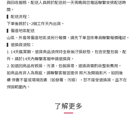
與回收服務，配送人員將於配送前一天傍晚與您電話聯繫安排配送時
間。
▍配送流程：
下單後將於1~2個工作天內出貨。
▍偏遠地區配送
山區、外島等偏遠地區須另行報價，請先下單並待專員聯繫報價確認。
▍退換貨須知：
1. 14天鑑賞期，退貨商品須保持全新無汙損狀態，包含完整包裝、配
件。請於14天內聯繫客服申請退換貨。
2. 如退回商品有毀損、污漬、包裝損壞，退換貨需酌收整新費用。
如商品有非人為瑕疵，請聯繫客服並提供 照片及開箱影片，如因後
續 保養不當或環境因素（如發霉、污損），恕不接受退換貨，且不在
保固範圍內。
了解更多