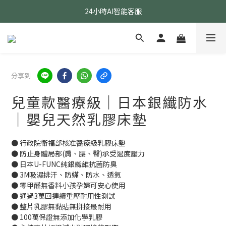
指定醫療級款式 贈乳膠枕
24小時AI智能客服
24小時AI智能客服
分享到
兒童款醫療級｜日本銀纖防水
｜嬰兒天然乳膠床墊
● 行政院衛福部核准醫療級乳膠床墊
● 防止身體局部(肩、腰、臀)承受過度壓力
● 日本U-FUNC純銀纖維抗菌防臭
● 3M吸濕排汗、防蟎、防水、透氣
● 零甲醛無香料小孩孕婦可安心使用
● 通過3萬回連續重壓耐用性測試
● 整片乳膠無黏貼無拼接最耐用
● 100萬保證無添加化學乳膠