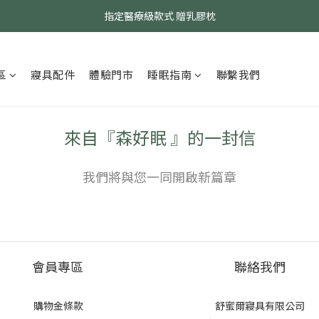
指定醫療級款式 贈乳膠枕
24小時AI智能客服
24小時AI智能客服
區
寢具配件
體驗門市
睡眠指南
聯繫我們
來自『森好眠 』的一封信
我們將與您一同開啟新篇章
會員專區
聯絡我們
購物金條款
舒蜜爾寢具有限公司