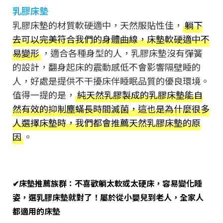
乳膠床墊
乳膠床墊的材質軟硬適中，天然服貼性佳，
躺下
去可以完美符合我們的身體曲線，床墊軟硬適中不
易變形
，適合各種身型的人，乳膠床墊沒有彈簧
的設計，翻身起床的震動感低不會影響隔壁睡的
人，好處是提供不干擾床伴睡眠品質的優良環境。
值得一提的是，
純天然乳膠製成的乳膠床墊能自
然有效的抑制塵蟎長時間滅菌，這也是為什麼很多
人選擇床墊時，我們都會推薦天然乳膠床墊的原
因
。
✔床墊推薦族群：不喜歡躺太軟或太硬床，容易變化睡
姿，選乳膠床墊就對了！屬於從小嬰兒到老人，全家人
都適用的床墊