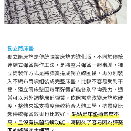
獨立筒床墊
獨立筒床墊是傳統彈簧床墊的進化版，不同於傳統
連結式彈簧製作工法，是將整片彈簧一起串聯，獨
立筒製作方式是將彈簧捲成獨立線圈後，再分別裝
入不織布筒袋組裝成完整床墊，比較不容易受到干
擾，獨立筒床墊因每顆彈簧都能各別平均受力，通
常可以另外調整局部彈簧，依照需求改變床墊軟硬
度，整體來說支撐度佳較符合人體工學，抗震度比
起傳統彈簧效果也比較好，
缺點是床墊透氣度不
高，且沒有抗菌防螨功能，時間久了容易因為彈簧
間的縫隙產生細菌
。