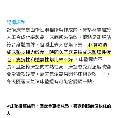
記憶床墊
記憶床墊是由惰性泡棉所製作成的，床墊材質屬於
人工合成化學製品，床躺起來偏軟，優點是能服貼
符合身體曲線，但睡上去人會陷下去，
材質軟造
成床墊支撐力較差，時間久了容易造成床墊彈性疲
乏，支撐性和透氣性都比較不好
，床墊壽命不
長，且記憶床墊的聚熱性高，床墊會受到溫度改變
會影響軟硬度，夏天氣溫高易悶熱床相對軟一些，
冬天隨著天氣冷床墊還有可能會變硬一點。
✔床墊推薦族群：固定會更換床墊，喜歡側睡躺偏軟床的
人