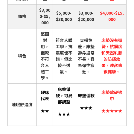
$3,00
$5,000-
$3,000-
$4,000-$15,
價格
0-$5,
$30,000
$20,000
000
000
堅固
耐
符合人體
支撐性
床墊沒有彈
用，
工學，抗
差，床墊
簧，抗震度
但較
震度也不
壽命通常
和天然乳膠
特色
不符
錯，但比
不長，容
的防蟎效
合人
較不透
易彈性疲
果，睡起來
體工
氣。
乏。
很健康。
學。
床墊偏
硬床
床墊軟硬適
硬，可局
床墊偏軟
代表
中
部調整
睡眠舒適度
★★★
★★
★★★★★
★★★