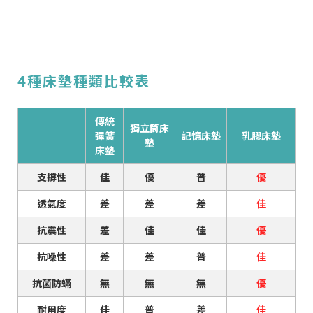
4種床墊種類比較表
傳統
獨立筒床
彈簧
記憶床墊
乳膠床墊
墊
床墊
支撐性
佳
優
普
優
透氣度
差
差
差
佳
抗震性
差
佳
佳
優
抗噪性
差
差
普
佳
抗菌防蟎
無
無
無
優
耐用度
佳
普
差
佳