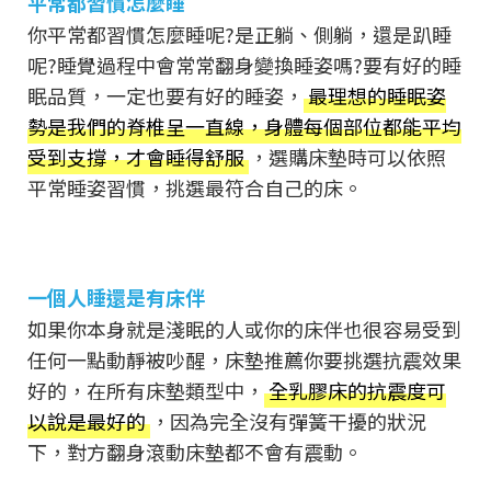
平常都習慣怎麼睡
你平常都習慣怎麼睡呢?是正躺、側躺，還是趴睡
呢?睡覺過程中會常常翻身變換睡姿嗎?要有好的睡
眠品質，一定也要有好的睡姿，
最理想的睡眠姿
勢是我們的脊椎呈一直線，身體每個部位都能平均
受到支撐，才會睡得舒服
，選購床墊時可以依照
平常睡姿習慣，挑選最符合自己的床。
一個人睡還是有床伴
如果你本身就是淺眠的人或你的床伴也很容易受到
任何一點動靜被吵醒，床墊推薦你要挑選抗震效果
好的，在所有床墊類型中，
全乳膠床的抗震度可
以說是最好的
，因為完全沒有彈簧干擾的狀況
下，對方翻身滾動床墊都不會有震動。