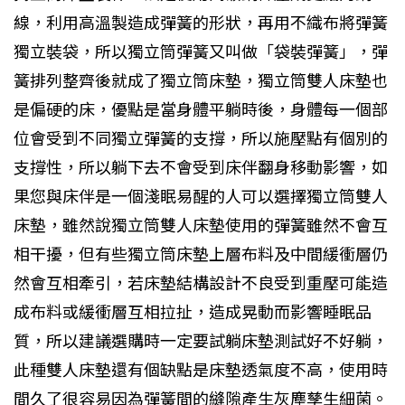
線，利用高溫製造成彈簧的形狀，再用不織布將彈簧
獨立裝袋，所以獨立筒彈簧又叫做「袋裝彈簧」，彈
簧排列整齊後就成了獨立筒床墊，獨立筒雙人床墊也
是偏硬的床，優點是當身體平躺時後，身體每一個部
位會受到不同獨立彈簧的支撐，所以施壓點有個別的
支撐性，所以躺下去不會受到床伴翻身移動影響，如
果您與床伴是一個淺眠易醒的人可以選擇獨立筒雙人
床墊，雖然說獨立筒雙人床墊使用的彈簧雖然不會互
相干擾，但有些獨立筒床墊上層布料及中間緩衝層仍
然會互相牽引，若床墊結構設計不良受到重壓可能造
成布料或緩衝層互相拉扯，造成晃動而影響睡眠品
質，所以建議選購時一定要試躺床墊測試好不好躺，
此種雙人床墊還有個缺點是床墊透氣度不高，使用時
間久了很容易因為彈簧間的縫隙產生灰塵孳生細菌。