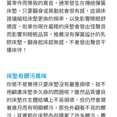
簧零件而導致的異音，通常發生在傳統彈簧
床墊，只要翻身或晃動就會很有感，這類床
建議縮短床墊更換的頻率，以免影響睡眠舒
適度。如果你現在最睡的床墊會發出怪聲音
而影響到睡眠品質，推薦沒有彈簧設計的乳
膠床墊，翻身起床超無感，不會發出聲音干
擾床伴！
床墊有髒污異味
你是不是覺得只要床墊沒有嚴重損壞，就不
用顧慮床墊多久換的問題呢？雖然品質優良
的床墊在主體結構上不易損壞，但仍然會隨
著歲月而有明顯髒污，那些外觀看不見的髒
污，其實都在床墊內部積累了許多髒污、塵