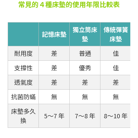
常見的４種床墊的使用年限比較表
獨立筒床
傳統彈簧
記憶床墊
墊
床墊
耐用度
差
普通
佳
支撐性
差
優秀
佳
透氣度
差
差
差
抗菌防蟎
無
無
無
床墊多久
5～7 年
7～8 年
8～10 年
換