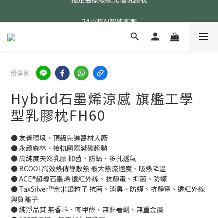
24小時AI智能客服
24小時AI智能客服
指定醫療級款式 贈乳膠枕
24小時AI智能客服
分享到
Hybrid石墨烯涼感 旗艦工學
型乳膠枕FH60
● 友善環境、頂級先進醫材大廠
● 永續森林、接軌國際減碳趨勢
● 高純度天然乳膠 抑菌、防蟎、多孔透氣
● BCOOL高效熱傳導散熱 最大熱流速度、吸熱降溫
● ACE®超導石墨烯 遠紅外線、抗靜電、抑菌、防蟎
● TaxSilver™奈米銀粒子 抗菌、消臭、防蟎、抗靜電、遠紅外線
與負離子
● 純淨品質 無香料、零甲醛、無黏著劑、無重金屬