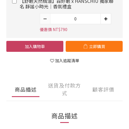
【舒眠天然精油】森好眠 x HANSCHIU 獨家聯
名 靜謐小時光｜香氛禮盒
優惠價 NT$790
加入購物車
立即購買
加入追蹤清單
送貨及付款方
商品描述
顧客評價
式
商品描述