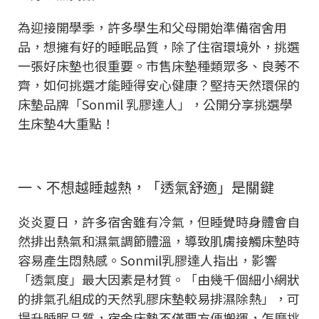
為迎接開學季，許多學生和父母開始準備宿舍用
品，想擁有好的睡眠品質，除了住宿環境外，挑選
一張好床墊也很重要。市售床墊種類眾多、良莠不
齊，如何挑選才能睡得安心健康？堅持天然環保的
床墊品牌「Sonmil 乳膠達人」，公開分享挑選學
生床墊4大重點！
一、不想越睡越熱，「透氣舒適」是關鍵
炎炎夏日，許多宿舍雖有冷氣，但睡覺時身體會自
然排出熱氣和濕氣調節體溫，導致肌膚接觸床墊時
容易產生悶熱感。Sonmil乳膠達人指出，影響
「透氣度」最大因素是材質。「由幾千個細小網狀
的排氣孔組成的天然乳膠床墊較易排濕除熱」，可
提升睡眠品質，宿舍床墊不僅要方便搬運，怎麼挑