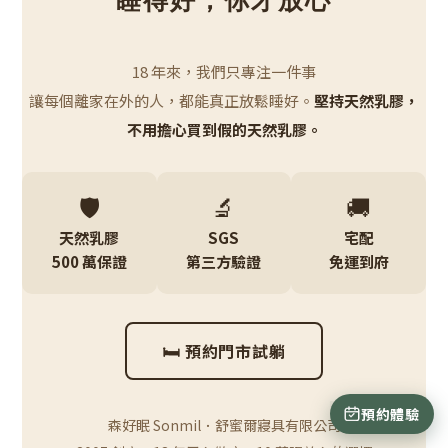
睡得好，你才放心
18 年來，我們只專注一件事
讓每個離家在外的人，都能真正放鬆睡好。
堅持天然乳膠，
不用擔心買到假的天然乳膠。
🛡️
🔬
🚚
天然乳膠
SGS
宅配
500 萬保證
第三方驗證
免運到府
🛏 預約門市試躺
預約體驗
立即購買
森好眠 Sonmil．舒蜜爾寢具有限公司