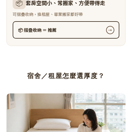
📦
套房空間小、常搬家、方便帶得走
可摺疊收納，換租屋、畢業搬家都好帶
📦 摺疊收納 ＝ 推薦
→
宿舍／租屋怎麼選厚度？