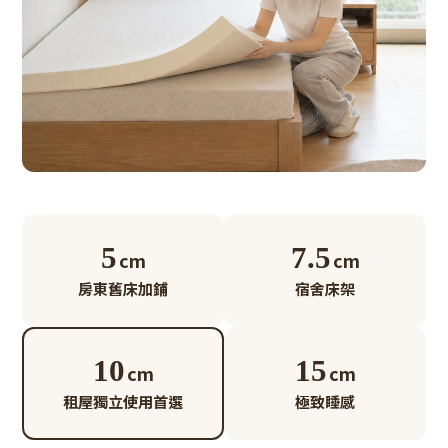
5
7.5
cm
cm
房東舊床加鋪
宿舍床架
10
15
cm
cm
租屋獨立使用首選
極致睡感