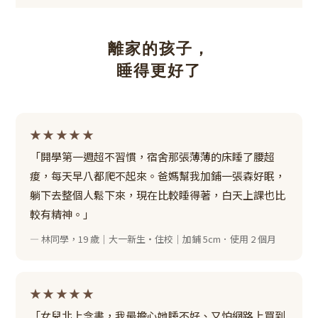
離家的孩子，
睡得更好了
★★★★★
「開學第一週超不習慣，宿舍那張薄薄的床睡了腰超
痠，每天早八都爬不起來。爸媽幫我加鋪一張森好眠，
躺下去整個人鬆下來，現在比較睡得著，白天上課也比
較有精神。」
— 林同學，19 歲｜大一新生・住校｜加鋪 5cm．使用 2 個月
★★★★★
「女兒北上念書，我最擔心她睡不好、又怕網路上買到