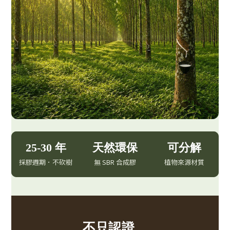
25-30 年
天然環保
可分解
採膠週期．不砍樹
無 SBR 合成膠
植物來源材質
不只認證，