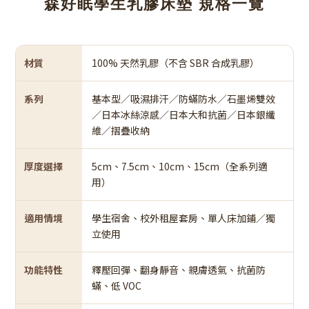
森好眠學生乳膠床墊 規格一覽
材質
100% 天然乳膠（不含 SBR 合成乳膠）
系列
基本型／吸濕排汗／防蟎防水／石墨烯雙效
／日本冰絲涼感／日本大和抗菌／日本銀纖
維／摺疊收納
厚度選擇
5cm、7.5cm、10cm、15cm（全系列適
用）
適用情境
學生宿舍、校外租屋套房、單人床加鋪／獨
立使用
功能特性
釋壓回彈、翻身靜音、親膚透氣、抗菌防
蟎、低 VOC