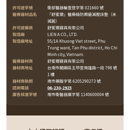
許可證字號
衛部醫器輸壹登字第 021660 號
醫療器材品名
「舒蜜爾」醫療級防褥瘡減壓床墊（未
滅菌）
許可證藥商
舒蜜爾寢具有限公司
製造廠
LIEN A CO., LTD.
製造廠地址
55/1A Khuong Viet street, Phu
Trung ward, Tan Phu district, Ho Chi
Minh city, Vietnam.
醫療器材商
舒蜜爾寢具有限公司
器材商地址
台南市關廟區五甲里南雄路一段 798 號
1 樓
器材商執照
南市藥販字第 6205290273 號
諮詢電話
06-230-2925
廣告核准字號
南市衛醫器廣字第 1140600004 號