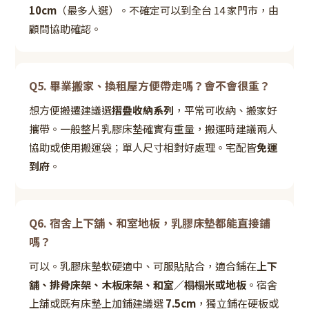
10cm
（最多人選）。不確定可以到全台 14 家門市，由
顧問協助確認。
Q5. 畢業搬家、換租屋方便帶走嗎？會不會很重？
想方便搬遷建議選
摺疊收納系列
，平常可收納、搬家好
攜帶。一般整片乳膠床墊確實有重量，搬運時建議兩人
協助或使用搬運袋；單人尺寸相對好處理。宅配皆
免運
到府
。
Q6. 宿舍上下舖、和室地板，乳膠床墊都能直接鋪
嗎？
可以。乳膠床墊軟硬適中、可服貼貼合，適合鋪在
上下
舖、排骨床架、木板床架、和室／榻榻米或地板
。宿舍
上舖或既有床墊上加鋪建議選
7.5cm
，獨立鋪在硬板或