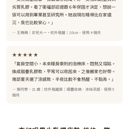
劣質乳膠。看了衛福部認證跟 6 年保固才決定，想說一
張可以用到畢業甚至研究所。她說現在睡得比在家還
沉，我也比較安心。」
— 王媽媽｜女兒大一・校外租屋｜10cm．使用 4 個月
★★★★★
「套房空間小，本來睡房東附的泡棉床，悶熱又塌陷。
換成摺疊乳膠款，平常可以收起來、之後搬家也好帶。
南部夏天選了涼感款，半夜比較不會熱醒、不黏背。」
— 張同學，21 歲｜校外租屋族｜摺疊收納．冰絲涼感．使用 5
個月