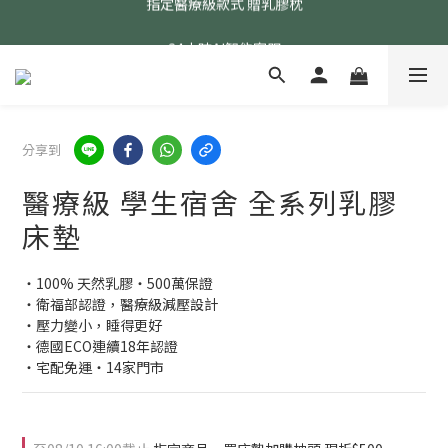
24小時AI智能客服
24小時AI智能客服
指定醫療級款式 贈乳膠枕
24小時AI智能客服
分享到
醫療級 學生宿舍 全系列乳膠
床墊
・100% 天然乳膠・500萬保證
・衛福部認證，醫療級減壓設計
・壓力變小，睡得更好
・德國ECO連續18年認證
・宅配免運・14家門市