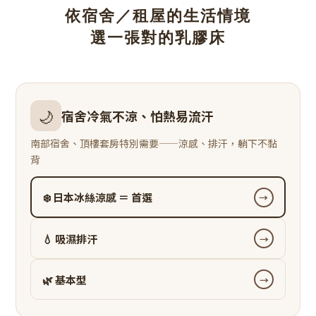
依宿舍／租屋的生活情境
選一張對的乳膠床
🌙
宿舍冷氣不涼、怕熱易流汗
南部宿舍、頂樓套房特別需要——涼感、排汗，躺下不黏
背
❄️ 日本冰絲涼感 ＝ 首選
→
💧 吸濕排汗
→
🌿 基本型
→