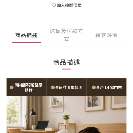
加入追蹤清單
送貨及付款方
商品描述
顧客評價
式
商品描述
衛福部認證醫療
●
●
●
全尺寸 6 年保固
全台 14 家門市
器材