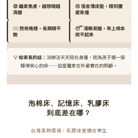
😟 離家焦慮，越想睡越
😣 宿舍薄床墊，睡到腰
清醒
痠背僵
😮‍💨 熬夜晚睡，長期睡不
😴 淺眠易醒，早上根本
飽
爬不起來
💡
給家長的話：
沒辦法天天陪在身邊，就為孩子選一張
睡得安心的床——這是離家在外最實在的照顧。
泡棉床、記憶床、乳膠床
到底差在哪？
台灣濕熱環境，乳膠床更適合學生