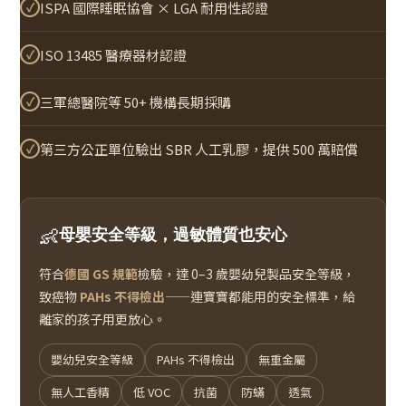
✓
ISPA 國際睡眠協會 × LGA 耐用性認證
✓
ISO 13485 醫療器材認證
✓
三軍總醫院等 50+ 機構長期採購
✓
第三方公正單位驗出 SBR 人工乳膠，提供 500 萬賠償
👶
母嬰安全等級，過敏體質也安心
符合
德國 GS 規範
檢驗，達 0–3 歲嬰幼兒製品安全等級，
致癌物
PAHs 不得檢出
——連寶寶都能用的安全標準，給
離家的孩子用更放心。
嬰幼兒安全等級
PAHs 不得檢出
無重金屬
無人工香精
低 VOC
抗菌
防蟎
透氣