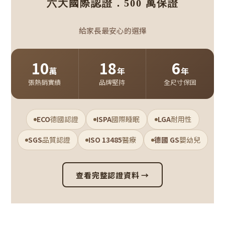
六大國際認證．500 萬保證
給家長最安心的選擇
10
18
6
萬
年
年
張熱銷實績
品牌堅持
全尺寸保固
ECO
德國認證
ISPA
國際睡眠
LGA
耐用性
SGS
品質認證
ISO 13485
醫療
德國 GS
嬰幼兒
查看完整認證資料 →