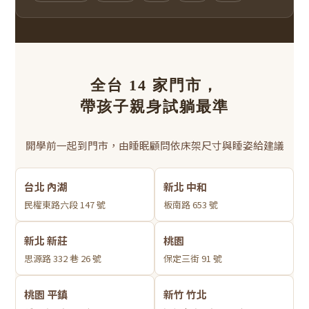
全台 14 家門市，
帶孩子親身試躺最準
開學前一起到門市，由睡眠顧問依床架尺寸與睡姿給建議
台北 內湖
新北 中和
民權東路六段 147 號
板南路 653 號
新北 新莊
桃園
思源路 332 巷 26 號
保定三街 91 號
桃園 平鎮
新竹 竹北