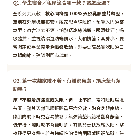
Q1. 學生宿舍／租屋適合哪一款？該怎麼選？
全系列共八款，
核心同樣是 100% 天然乳膠整片釋壓，
差別在外層機能布套
。離家想單純睡好、預算入門選
基
本型
；宿舍冷氣不涼、怕熱選
冰絲涼感、吸濕排汗
；過
敏體質、重視清潔選
防蟎防水、大和抗菌
；套房小、要
常搬家或畢業帶走選
摺疊收納
；想要更高品質深睡選
日
本銀纖維
。建議到門市試躺。
Q2. 第一次離家睡不著、有離家焦慮，換床墊有幫
助嗎？
床墊
不能治療焦慮或失眠
，但「睡不好」常和睡眠環境
有關。整片天然乳膠把體重
平均分散、貼合身體曲線
，
讓肌肉躺下時更容易放鬆；無彈簧整片結構
翻身靜音、
低干擾
，淺眠較不會被吵醒，有助於更快放鬆入睡、整
夜睡得更安穩。若有持續性的情緒困擾或睡眠障礙，建