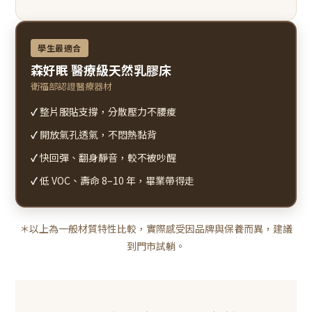
學生最適合
森好眠 醫療級天然乳膠床
衛福部認證醫療器材
✓
整片服貼支撐，分散壓力不腰痠
✓
開放氣孔透氣，不悶熱黏背
✓
快回彈、翻身靜音，較不被吵醒
✓
低 VOC、壽命 8–10 年，畢業帶得走
＊以上為一般材質特性比較，實際感受因品牌與保養而異，建議
到門市試躺。