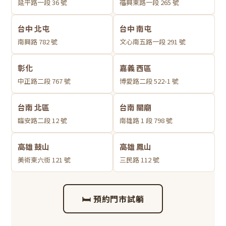
延平路一段 36 號
福興東路一段 265 號
台中 北屯
台中 南屯
南興路 782 號
文心南五路一段 291 號
彰化
嘉義 西區
中正路二段 767 號
博愛路二段 522-1 號
台南 北區
台南 關廟
臨安路二段 12 號
南雄路 1 段 798 號
高雄 鼓山
高雄 鳳山
美術東六街 121 號
三民路 112 號
🛏 預約門市試躺