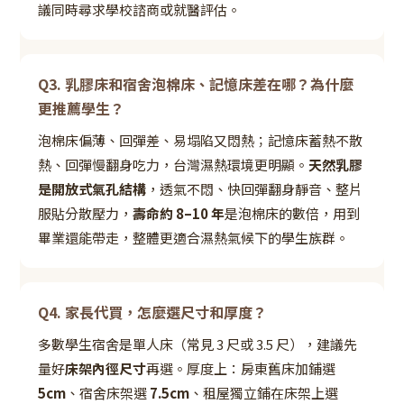
議同時尋求學校諮商或就醫評估。
Q3. 乳膠床和宿舍泡棉床、記憶床差在哪？為什麼
更推薦學生？
泡棉床偏薄、回彈差、易塌陷又悶熱；記憶床蓄熱不散
熱、回彈慢翻身吃力，台灣濕熱環境更明顯。
天然乳膠
是開放式氣孔結構
，透氣不悶、快回彈翻身靜音、整片
服貼分散壓力，
壽命約 8–10 年
是泡棉床的數倍，用到
畢業還能帶走，整體更適合濕熱氣候下的學生族群。
Q4. 家長代買，怎麼選尺寸和厚度？
多數學生宿舍是單人床（常見 3 尺或 3.5 尺），建議先
量好
床架內徑尺寸
再選。厚度上：房東舊床加鋪選
5cm
、宿舍床架選
7.5cm
、租屋獨立鋪在床架上選