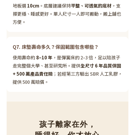
地板選
10cm
。底層建議保持
平整、可透氣的底材
，支
撐更穩、睡感更好。單人尺寸一人即可搬動，搬上舖也
方便。
Q7. 床墊壽命多久？保固範圍包含哪些？
使用壽命約
8–10 年
，是彈簧床的 2–3 倍，足以陪孩子
走完整個大學、甚至研究所。提供
全尺寸 6 年品質保固
+ 500 萬產品責任險
；若經第三方驗出 SBR 人工乳膠，
提供 500 萬賠償。
孩子離家在外，