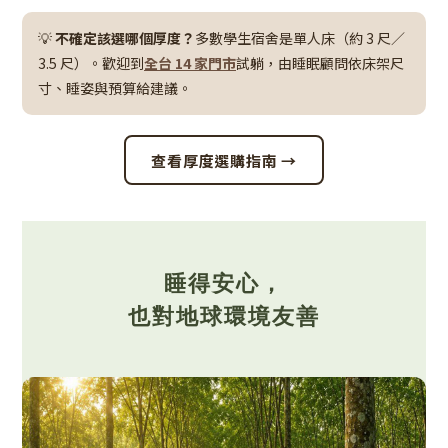
💡
不確定該選哪個厚度？
多數學生宿舍是單人床（約 3 尺／
3.5 尺）。歡迎到
全台 14 家門市
試躺，由睡眠顧問依床架尺
寸、睡姿與預算給建議。
查看厚度選購指南 →
睡得安心，
也對地球環境友善