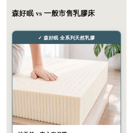
森好眠 vs 一般市售乳膠床
✓ 森好眠 全系列天然乳膠