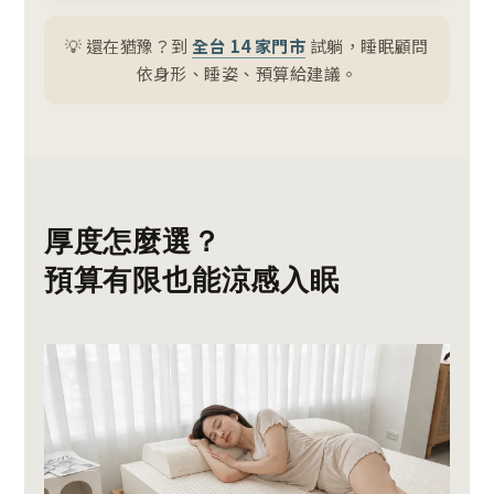
💡 還在猶豫？到
全台 14 家門市
試躺，睡眠顧問
依身形、睡姿、預算給建議。
厚度怎麼選？
預算有限也能涼感入眠