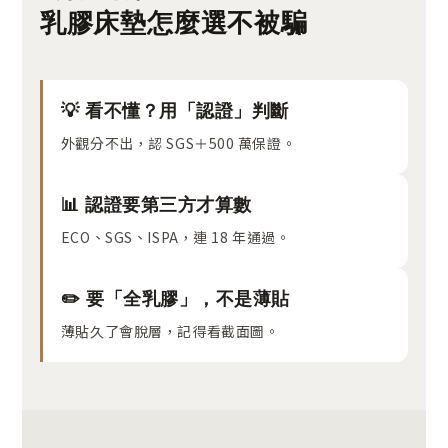
乳膠床墊怎麼選不被騙
💡 看不懂？用「認證」判斷
外觀分不出，認 SGS＋500 萬保證。
📊 認證要第三方才算數
ECO、SGS、ISPA，連 18 年通過。
✏️ 要「全乳膠」，不是薄貼
薄貼久了會脫層，記得看截面圖。