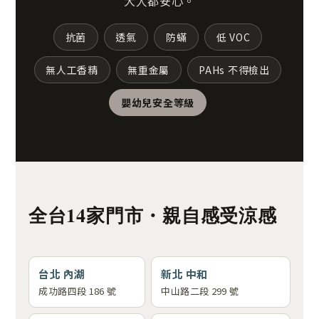
大人都安心。
抗菌
透氣
防蟎
低 VOC
無人工香精
無重金屬
PAHs 不得檢出
嬰幼兒安全等級
全台14家門市・親自感受涼感
台北 內湖
新北 中和
成功路四段 186 號
中山路二段 299 號