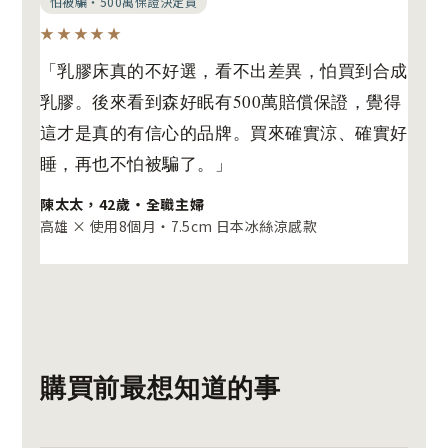
怕被騙・500萬保證決定買
★★★★★
「乳膠床真的不好選，看不出差異，怕買到合成
乳膠。後來看到森好眠有500萬賠償保證，覺得
這才是真的有信心的品牌。買來確實涼、確實好
睡，再也不怕被騙了。」
陳太太，42歲・全職主婦
高雄 × 使用8個月・7.5cm 日本冰絲涼感款
購買前最想知道的事