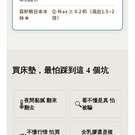
森好眠日本冰
Q-Max ≥ 0.245（高出1.5–2
絲 ❄️
倍）
買床墊，最怕踩到這 4 個坑
夜間黏膩 翻來
看不懂是真 怕
🌡️
🔍
翻去
被騙
不懂行情 怕買
全乳膠還是複