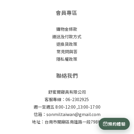
會員專區
購物金條款
運送及付款方式
退換貨政策
常見問與答
隱私權政策
聯絡我們
舒蜜爾寢具有限公司
客服專線：06-2302925
週一至週五 8:00-12:00 ,13:00-17:00
信箱：sonmil.taiwan@gmail.com
地址：台南市關廟區南雄路一段798號
預約體驗
立即購買