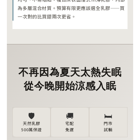
為多層混合材質。預算有限更應該選全乳膠——買
一次對的比買錯兩次更省。
不再因為夏天太熱失眠
從今晚開始涼感入眠
🛡️
🚚
🛏️
天然乳膠
宅配
門市
500萬保證
免運
試躺