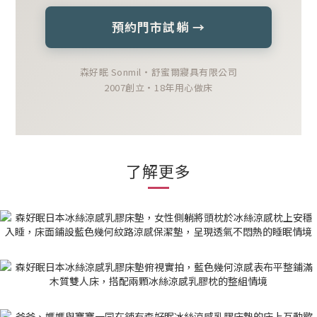
預約門市試躺 →
森好眠 Sonmil・舒蜜爾寢具有限公司
2007創立・18年用心做床
了解更多