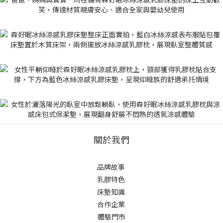
關於我們
品牌故事
乳膠特色
床墊知識
合作企業
體驗門市