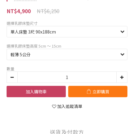
NT$6,250
NT$4,900
選擇乳膠床墊尺寸
選擇乳膠床墊高度 5cm 〜 15cm
數量
加入購物車
立即購買
加入追蹤清單
送貨及付款方