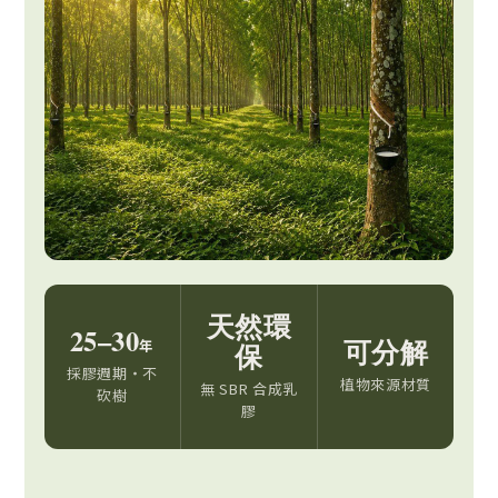
天然環
25–30
可分解
年
保
採膠週期・不
植物來源材質
無 SBR 合成乳
砍樹
膠