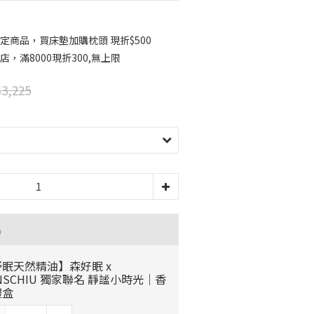
定商品，買床墊加購枕頭 現折$500
店，滿8000現折300,無上限
3,225
品
眠天然精油】森好眠 x
NSCHIU 獨家聯名 靜謐小時光｜香
禮盒