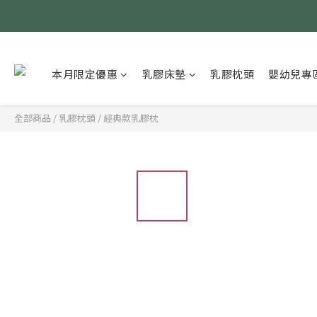
本月限定優惠
乳膠床墊
乳膠枕頭
嬰幼兒專
全部商品
/
乳膠枕頭
/
經典款乳膠枕