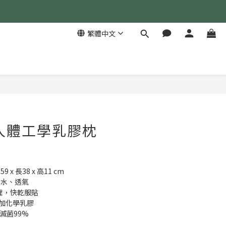
繁體中文
立即購買
人體工學乳膠枕
 x 長38 x 高11 cm
防水、透氣
處理，快乾服貼
添加化學乳膠
試滅菌99%