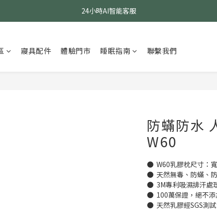
24小時AI智能客服
24小時AI智能客服
指定醫療級款式 贈乳膠枕
區
寢具配件
體驗門市
睡眠指南
聯繫我們
24小時AI智能客服
防蟎防水 
W60
●  W60乳膠枕尺寸：寬59
●  天然無毒、防蟎、
●  3M專利吸濕排汗
●  100萬保證，絕不
●  天然乳膠經SGS測