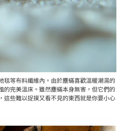
地毯等布料纖維內。由於塵蟎喜歡溫暖潮濕的
殖的完美溫床。雖然塵蟎本身無害，但它們的
，這些難以捉摸又看不見的東西就是你要小心