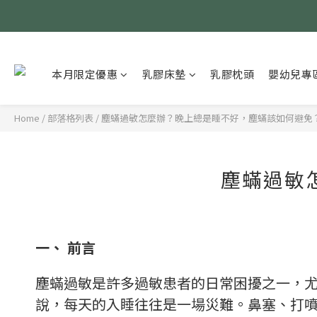
本月限定優惠
乳膠床墊
乳膠枕頭
嬰幼兒專
Home
/
部落格列表
/
塵蟎過敏怎麼辦？晚上總是睡不好，塵蟎該如何避免
塵蟎過敏
一、
前言
塵蟎過敏是許多過敏患者的日常困擾之一，
說，每天的入睡往往是一場災難。鼻塞、打