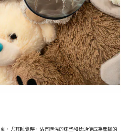
加劇，尤其睡覺時，沾有體溫的床墊和枕頭便成為塵蟎的