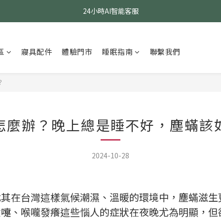
24小時AI智能客服
24小時AI智能客服
指定醫療級款式 贈乳膠枕
24小時AI智能客服
區
寢具配件
體驗門市
睡眠指南
聯繫我們
？
怎麼辦？晚上總是睡不好，塵蟎該
2024-10-28
尤其在台灣這樣氣候潮濕、溫暖的環境中，塵蟎滋生
噴嚏、喉嚨發癢這些惱人的症狀在夜晚尤為明顯，但