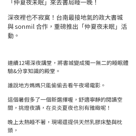
「仲夏夜未眠」來去書局睡一晚！
深夜裡也不寂寞！台南最接地氣的政大書城
與 sonmil 合作，重磅推出「仲夏夜未眠」活
動。
連續12場深夜講堂，將書城變成獨一無二的睡眠體
驗&分享知識的殿堂。
​誰說地方媽媽只能偷偷去看午夜場電影。
這個暑假多了一個新選擇喔，舒適寧靜的閱讀空
間，挑燈夜讀，在炎炎夏夜也別有雅緻呢！
晚上太熱睡不著，現場還提供天然乳膠床墊與枕
頭，