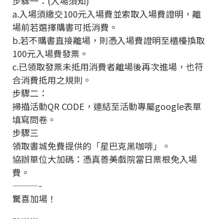
步驟一：(入場須知)
a.入場須繳交100元入場費並索取入場費證明，離
場前若選擇購書可抵消費。
b.若不購書直接離場，則憑入場費證明至櫃檯換取
100元入場費發票。
c.已領取發票未抵用消費者離場後再次進場，也符
合消費抵用之規則。
步驟二：
掃描活動QR CODE，連結至活動專屬google表單
填寫問卷。
步驟三
領取書城免費提供的「星巴克黑咖啡」。
協辦單位大加碼：憑真善美戲院當日票根免入場
費。
———-
驚喜加場！