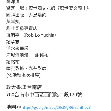
陳洋洋
驚喜加場！厭世國文老師《厭世廢文觀止》
圓神出版．書是活的
黃崇凱
貓吐司堡專賣店
羅毓嘉 （Rob Lo Yuchia）
謝承志
活水來冊房
府城流浪漢 － 謝銘祐
謝銘祐
國賓影城、光芒影展
(依活動場次排序)
政大書城 台南店
700台南市中西區西門路二段120號
地圖>>
https://goo.gl/maps/CRc8YgR6reuhBfoz8