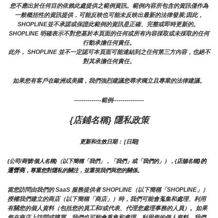
您不應出於任何目的依賴此處提供之範例資訊。範例內容所包含的資訊僅作為
一般概括性的資訊提供，可能反映也可能未反映出最新的法律發展;因此，
SHOPLINE並不承諾或保證此範例的資訊是正確、完整或即時更新的。 
SHOPLINE 明確表示不對您基於本頁面的任何或所有內容採取或未採取的任何
行動承擔任何責任。
此外， SHOPLINE 並不一定認可本頁面可能連結到之任何第三方內容，也絕不
對其承擔任何責任。
如果您有客戶在歐洲或美國，我們強烈建議您尋求獨立且專業的法律建議。
--------------範例----------------
{店鋪名稱} 隱私政策
更新和生效日期： [日期]
}的
{公司/商號/個人名稱}（以下簡稱「我們」，「我們」或「我們的」），{店舖名稱
運營商
，尊重您對隱私的關注，並重視我們與您的關係。 
當您訪問由我們的 SaaS 服務提供者 SHOPLINE（以下簡稱「SHOPLINE」）
授權我們建立的商店（以下簡稱「商店」）時，我們可能會蒐集和處理、利用
有關您的個人資料（包括您的員工和/或代表、代理您處理事務的人員）。如果
您在商店上訪問或購買，我們也可能會蒐集和處理、利用您的個人資料。我們