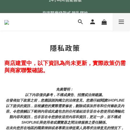
指定醫療級款式 贈乳膠枕
24小時AI智能客服
24小時AI智能客服
隱私政策
商店建置中，以下資訊為尚未更新，實際政策仍需
與商家聯繫確認。
免責聲明： 
以下內容僅供參考，不構成廣告、招攬或法律建議。
在發佈如下政策之前，您應該諮詢獨立的法律意見。您應仔細閱讀SHOPLINE
以下提供的資訊，並根據您的實際需要修改，刪除或添加所有和任何條款及內
容。令您接觸以下範例內容或此處包含的任何連結並非旨在令您使用或傳輸此
類內容和資訊，也非旨在令您接收這些內容和資訊，更近一步，並不構成
SHOPLINE與使用者或瀏覽器
之
間法律服務之委任關係。
在未向您所在地區的職業律師或者專業法律從業人員尋求法律意見的情況下，