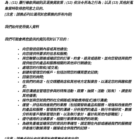
為；(11) 履行條款與細則及退換貨政策；(12) 依法令所為之行為；以及 (13) 其他於蒐
集當時取得您同意之目的。
[注意：請務必列出適用於您業務的所有內容]
我們如何使用個人資料
我們可能會將您提供的資訊用於以下目的：
向您發送促銷內容或其他通信;
向您提供所要求的信息和服務;
與您聯繫以跟進或確認您的訂單，約會，退貨或退款，並向您發送與我們
提供給您的產品和服務相關的其他非行銷通信;
處理您的付款和/或交易;
創建和管理您的帳戶，包括訪問您的購買歷史記錄;
回復您的詢問;
在我們的商店、社交媒體商店和其他地方定製廣告，以滿足您的興趣和歷
史;
與您溝通並管理您參與的特殊活動、競賽、抽獎、活動（如有）、調查和
其他優惠;
操作並與您就我們的社交網路或[移動應用程式]進行溝通;
運營、評估和改進我們的業務（包括開發新產品和服務，增強和改進我們
的產品和服務，管理我們的溝通，分析我們的產品，執行市場研究、數據
分析和客戶關係管理計劃，以及執行會計、審計和其他內部職能）;
遵守適用的法律要求、相關行業標準和我們的政策;
為避免重複並確保您的資訊的準確性，請定期在內部或通過我們的服務提
供者進行數據清理，鏈接或合併我們的記錄。
[注意：請務必列出包括適用於您業務的所有內容]