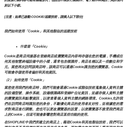
的直接行銷內容可能有幾種形式，包括但不限於行銷郵件、電子郵件和簡訊，其詳情列
於以下小節。
[注意：如果已啟動 COOKIE/追蹤技術，請插入以下部分]
我們如何使用「Cookie」和其他類似的追蹤技術
什麼是「Cookie」
Cookie是商店伺服器在登錄商店或瀏覽商店內容時存儲在您的電腦，手機或任
何其他智慧終端設備中的小檔，通常包含標識符，商店名稱以及一些數位和字
元。當您再次訪問該商店時，該商店可以通過Cookie識別您的瀏覽器。Cookie 
可能會存儲使用者偏好和其他資訊。
（2） 如何使用「Cookie」
當您使用我們的商店時，我們可能會通過Cookie或類似技術蒐集個人資料主體
的設備型號、操作系統、設備標識碼和登錄IP位址資訊，並緩存個人資料主體
的瀏覽資訊和點擊資訊，以便查看個人資料主體的網路環境。Cookies允許我
們在訪問商店時識別您的身份，不斷優化商店的使用者友好性，並根據您的需
求對商店進行調整。您也可以更改瀏覽器的設置，以便瀏覽器不接受我們商店
上的Cookie，但這可能會影響您對商店某些功能的使用。
在SHOPLINE中我們所建立的商店上，藉助Cookie和其他類似技術，我們可以