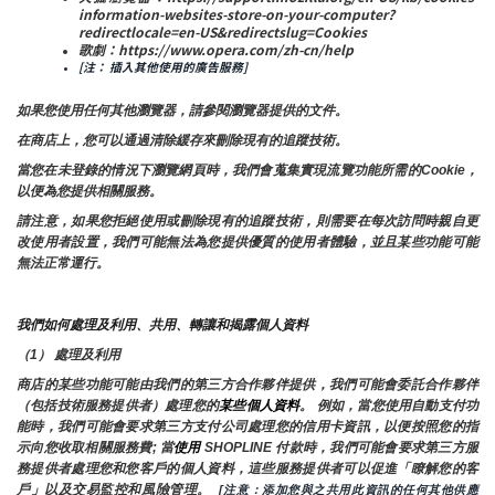
information-websites-store-on-your-computer?
redirectlocale=en-US&redirectslug=Cookies
歌劇：https://www.opera.com/zh-cn/help
[注： 插入其他使用的廣告服務]
如果您使用任何其他瀏覽器，請參閱瀏覽器提供的文件。
在商店上，您可以通過清除緩存來刪除現有的追蹤技術。
當您在未登錄的情況下瀏覽網頁時，我們會蒐集實現流覽功能所需的Cookie，
以便為您提供相關服務。
請注意，如果您拒絕使用或刪除現有的追蹤技術，則需要在每次訪問時親自更
改使用者設置，我們可能無法為您提供優質的使用者體驗，並且某些功能可能
無法正常運行。
我們如何處理及利用、共用、轉讓和揭露個人資料
（1） 處理及利用
商店的某些功能可能由我們的第三方合作夥伴提供，我們可能會委託合作夥伴
（包括技術服務提供者）處理您的
某些個人資料
。 例如，當您使用自動支付功
能時，我們可能會要求第三方支付公司處理您的信用卡資訊，以便按照您的指
示向您收取相關服務費; 當
使用 
SHOPLINE 付款時，我們可能會要求第三方服
務提供者處理您和您客戶的個人資料，這些服務提供者可以促進「瞭解您的客
戶」以及交易監控和風險管理。 
 [注意：添加您與之共用此資訊的任何其他供應