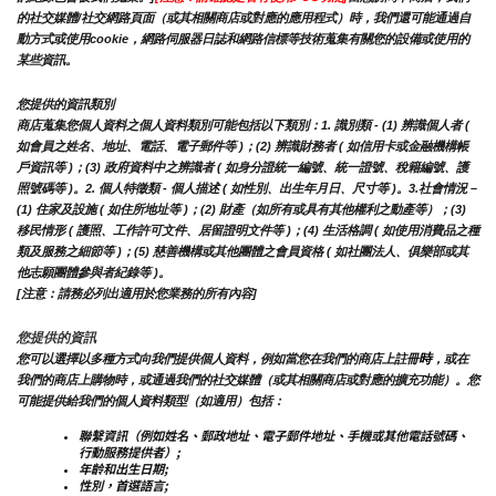
的社交媒體/社交網路頁面（或其相關商店或對應的應用程式）時，我們還可能通過自
動方式或使用cookie，網路伺服器日誌和網路信標等技術蒐集有關您的設備或使用的
某些資訊。
您提供的資訊類別
商店蒐集您個人資料之個人資料類別可能包括以下類別：1. 識別類 - (1) 辨識個人者 ( 
如會員之姓名、地址、電話、電子郵件等 )；(2) 辨識財務者 ( 如信用卡或金融機構帳
戶資訊等 )；(3) 政府資料中之辨識者 ( 如身分證統一編號、統一證號、稅籍編號、護
照號碼等 )。2. 個人特徵類 - 個人描述 ( 如性別、出生年月日、尺寸等 )。3.社會情況 – 
(1) 住家及設施 ( 如住所地址等 )；(2) 財產（如所有或具有其他權利之動產等）；(3) 
移民情形 ( 護照、工作許可文件、居留證明文件等 )；(4) 生活格調 ( 如使用消費品之種
類及服務之細節等 )；(5) 慈善機構或其他團體之會員資格 ( 如社團法人、俱樂部或其
他志願團體參與者紀錄等 )。
[注意：請務必列出適用於您業務的所有內容]
您提供的資訊
時
您可以選擇以多種方式向我們提供個人資料，例如當您在我們的商店上註冊
，或在
我們的商店上購物時，或通過我們的社交媒體（或其相關商店或對應的擴充功能）。您
可能提供給我們的個人資料類型（如適用）包括：
聯繫資訊（例如姓名、郵政地址、電子郵件地址、手機或其他電話號碼、
行動服務提供者）;
年齡和出生日期;
性別，首選語言;