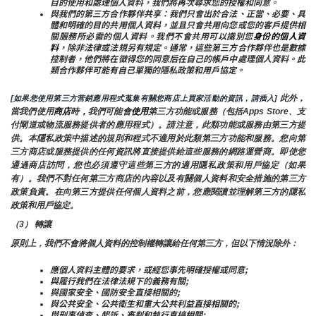
目的使用和處理個人資料，我們將再次尋求您的授權和同意。
與我們的第三方合作夥伴共享：我們只會出於合法、正當、必要、具
體和明確的目的共用個人資料，並且只會共用向您或您的客戶提供相
關服務所必需的個人資料。我們不會共用可以識別您
身份的個人資
料
，除非法律或法規另有規定。通常，這些第三方合作夥伴也是數據
控制者，他們將在徵得您的同意后在自己的帳戶中處理個人資料。此
類合作夥伴可能有自己單獨的隱私政策和用戶協定。
 此外，
[如果您使用第三方营銷應用程式蒐集有關您商店上買家活動的資訊，請插入]
當我們使用
商店
時
，
我們可能會
使用
第三方功能或服務（包括Apps Store、支
付閘道或物流服務提供者的應用程式）。請注意，此類功能或服務由第三方提
供。本隱私政策中描述的規則和程式不適用於此類第三方功能和服務。您向第
三方商店或服務提供的任何資訊將直接提供給這些服務的網路運營商。即使您
通過商店訪問，您也必須遵守這些第三方的適用隱私政策和用戶協定（如果
有）。我們不對任何第三方商店的內容以及有關個人資料和安全措施的第三方
政策負責。在向第三方提供任何個人資料之前，您應閱讀並理解第三方的隱私
政策和用戶協定。
（3） 轉讓
原則上，我們不會將個人資料的控制權轉讓給任何第三方，但以下情況除外：
應個人資料主體的要求，或經您事先明確授權或同意;
與履行我們在法律法規下的義務有關;
與國家安全、國防安全直接相關的;
與公共安全、公共衛生和重大公共利益直接相關的;
與刑事偵查、起訴、審判和執行直接相關;