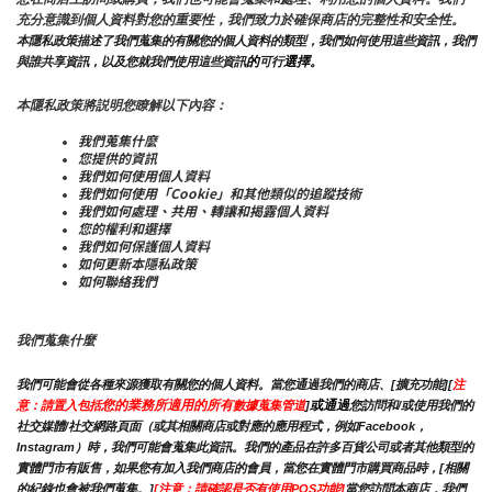
充分意識到個人資料對您的重要性，我們致力於確保商店的完整性和安全性。
本隱私政策描述了我們蒐集的有關您的個人資料的類型，我們如何使用這些資訊，我們
的
選擇。
與誰共享資訊，以及您就我們使用這些資訊
可行
本隱私政策將説明您瞭解以下內容：
我們蒐集什麼
您提供的資訊
我們如何使用個人資料
我們如何使用「Cookie」和其他類似的追蹤技術
我們如何處理、共用、轉讓和揭露個人資料
您的權利和選擇
我們如何保護個人資料
如何更新本隱私政策
如何聯絡我們
我們蒐集什麼
我們可能會從各種來源獲取有關您的個人資料。當您通過我們的商店、[擴充功能][
注
您的業務所適用的所有
或通過
意：請置入包括
數據蒐集管道
]
您訪問和/或使用我們的
社交媒體/社交網路頁面（或其相關商店或對應的應用程式，例如Facebook，
Instagram）時，我們可能會蒐集此資訊。我們的產品在許多百貨公司或者其他類型的
實體門市有販售，如果您有加入我們商店的會員，當您在實體門市購買商品時，[相關
的紀錄也會被我們蒐集。]
[注意：請確認是否有使用POS功能]
當您訪問本商店，我們