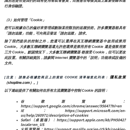
識別您是否是我們的既有使用者或者會員，而無需在每個頁面上重新登錄和進
行身份驗證。
（3）如何管理「Cookie」
您可以根據自己的偏好來管理或刪除某些類別的追蹤技術。許多瀏覽器都具有
「請勿追蹤」功能，可向商店發送「請勿追蹤」 請求。
除了我們提供的控制之外，您還可以選擇在其互聯網瀏覽器中啟用或禁用
Cookie。大多數互聯網瀏覽器還允許您選擇是禁用所有 Cookie 還是僅禁用第
三方 Cookie。默認情況下，大多數互聯網瀏覽器 都接受 Cookie，但可以更改
此設置。有關詳細資訊，請參閱 Internet 瀏覽器中的「説明」功能表或設備的
文件。
隱私政策
[注意： 請務必根據您商店上的當前 COOKIE 清單檢查此列表： 
（shopline.com）。
]
以下連結提供了有關如何在所有主流瀏覽器中控制 Cookie 的說明：
谷歌瀏覽器：
https://support.google.com/chrome/answer/95647?hl=en
IE：https://support.microsoft.com/en-
us/help/260971/description-of-cookies
Safari（桌面版）：https://support.apple.com/kb/PH5042?
locale=en_US
火狐瀏覽器：https://support.mozilla.org/en-US/kb/cookies-