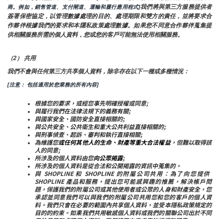
我們將與第三方服務提供者
商。例如，銷售管道、支付閘道、運輸和履行應用程式]
簽署保密協定，以管理數據處理的目的、處理期限和雙方的責任，並將要求合
作夥伴根據我們的要求和本隱私政策處理數據。如果您不同意合作夥伴蒐集提
供相關服務所需的個人資料，您或您的客戶可能無法使用相關服務。
（2） 共用
我們不會與任何第三方共享個人資料，除非存在以下一種或多種情況：
[注意： 包括適用於您業務的所有內容]
根據您的要求，或經您事先明確授權或同意;
與履行我們在法律法規下的義務有關;
與國家安全、國防安全直接相關的;
與公共安全、公共衛生和重大公共利益直接相關的;
與刑事偵查、起訴、審判和執行直接相關;
為維護您
或任何其他人的生命、財產等重大合法權益
，但難以取得該
人的同意;
所涉及的個人資料由您
向公眾揭露
;
所涉及的個人資料是從合法和公開揭露的資訊中蒐集的。
與 SHOPLINE 和 SHOPLINE 的附屬公司共用：為了向您提供 
SHOPLINE 產品和服務，提出您可能感興趣的推薦，解決帳戶問
題，保護我們的附屬公司或其他使用者或公眾的人身和財產安全，您
承認並同意我們可以與我們的附屬公司共用您和您的客戶的個人資
料。我們只會在必要的範圍內共享個人資料，並受本隱私政策規定的
目的的約束。如果我們共用敏感個人資料或我們的關聯公司出於不同