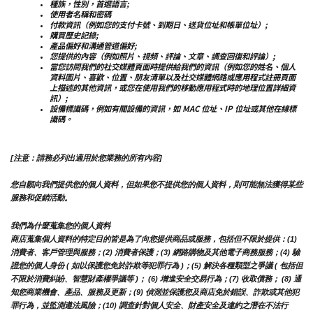
種族，性別，首選語言;
使用者名稱和密碼
付款資訊（例如您的支付卡號、到期日、送貨位址和帳單位址）;
購買歷史記錄;
產品偏好和溝通管道偏好;
您提供的內容（例如照片、視頻、評論、文章、調查回復和評論）;
當您訪問我們的社交媒體頁面時提供給我們的資訊（例如您的姓名、個人
資料圖片、喜歡、位置、朋友清單以及社交媒體網路或應用程式註冊頁面
上描述的其他資訊，或您在使用我們的移動應用程式時的地理位置詳細資
訊）;
設備標識碼，例如有關設備的資訊，如 MAC 位址、IP 位址或其他在線標
識碼。
[注意：請務必列出適用於您業務的所有內容]
您自願向我們提供您的個人資料，但如果您不提供您的個人資料，則可能無法獲得某些
服務和促銷活動。
我們為什麼蒐集您的個人資料
商店蒐集個人資料的特定目的皆是為了向您提供商品或服務，包括但不限於提供：(1) 
消費者、客戶管理與服務；(2) 消費者保護；(3) 網路購物及其他電子商務服務；(4) 驗
證您的個人身份 ( 如以保護您免於詐欺等犯罪行為 )；(5) 解決各種類型之爭議 ( 包括但
不限於消費糾紛、智慧財產權爭議等 )； (6) 增進安全交易行為；(7) 收取債務； (8) 通
知您商業機會、產品、服務及更新；(9) 偵測並保護您及商店免於錯誤、詐欺或其他犯
罪行為，並監測遵法風險；(10) 調查針對個人安全、財產安全及違約之潛在不法行