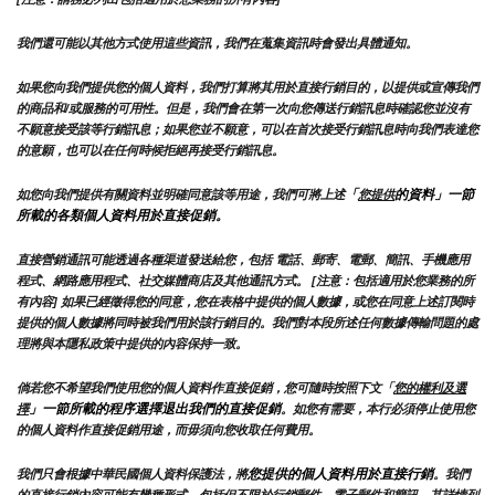
我們還可能以其他方式使用這些資訊，我們在蒐集資訊時會發出具體通知。
如果您向我們提供您的個人資料，我們打算將其用於直接行銷目的，以提供或宣傳我們
的商品和/或服務的可用性。但是，我們會在第一次向您傳送行銷訊息時確認您並沒有
不願意接受該等行銷訊息；如果您並不願意，可以在首次接受行銷訊息時向我們表達您
的意願，也可以在任何時候拒絕再接受行銷訊息。
「
的資料」一節
如您向我們提供有關資料並明確同意該等用途，我們可將上述
您提供
所載的各類個人資料用於直接促銷。
直接營銷通訊可能透過各種渠道發送給您，包括 電話、郵寄、電郵、簡訊、手機應用
程式、網路應用程式、社交媒體商店及其他通訊方式。 [注意：包括適用於您業務的所
有內容] 如果已經徵得您的同意，您在表格中提供的個人數據，或您在同意上述訂閱時
提供的個人數據將同時被我們用於該行銷目的。我們對本段所述任何數據傳輸問題的處
理將與本隱私政策中提供的內容保持一致。
倘若您不希望我們使用您的個人資料作直接促銷，您可隨時按照下文「
您的權利及選
」一節所載的程序選擇退出我們的直接促銷
擇
。如您有需要，本行必須停止使用您
的個人資料作直接促銷用途，而毋須向您收取任何費用。
您提供的個人資料用於直接行銷
我們只會根據中華民國個人資料保護法，將
。我們