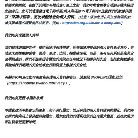
律要求的限制。在授予訪問許可權或進行更正之前，我們可能會採取合理的步驟來驗證
您的身份。您可以通過發送電子郵件至{插入商店的CS電子郵件][注意我們的數據保護
來請求查看，更改或刪除您的個人資料
官「
。
 [注意：添加您所在司法管轄區的數
據保護機構的聯繫資訊或商店。例如：
https://ico.org.uk/make-a-complaint/
]
我們如何保護個人資料
我們維護適當的管理，技術和物理保護措施，旨在保護您提供的個人資料免受意外，非
法或未經授權的破壞，丟失，更改，訪問，揭露或使用。但是，沒有任何系統是完美安
全零疑慮的，我們不能保證有關您的資訊在任何情況下都將保持安全，包括您的數據在
傳輸給我們期間的安全性或您行動裝置上數據的安全性。
隱私政策 
有關SHOPLINE如何保留和保護個人資料的資訊，請參閱 
SHOPLINE
（https://shopline.tw/about/privacy）。 
我們如何更新 本隱私政策 
本隱私政策可能會定期更新，恕不另行通知，以反映我們個人資料慣例的變化。我們將
在我們的商店上發佈醒目的通知，通知您我們的隱私政策的任何重大變更，並在政策頂
部註明最近更新時間。