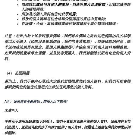
為維護您
或任何其他人的生命、財產等重大合法權益
，但難以獲得該
人的授權同意;
所涉及的個人資料由您
向公眾揭露
;
涉及的個人資料是從合法和公開揭露的資訊中蒐集的;
在收購、合併、重組或破產後經營實體發生變化時進行轉讓。
注意：如果由於上述原因需要傳輸，我們將在傳輸之前告知您資訊的目的和類
型以及受讓人（如果涉及敏感信息，我們也會通知您），並徵得您的同意，除
非法律或法規另有規定。受讓人將繼續履行本協定項下的個人資料相關義務。
如果我們破產或停止運營，並且沒有受讓人，我們將刪除或匿名化您的個人資
料。
（4） 公開揭露
原則上，我們不會向公眾或未定義的群體揭露您的個人資料，但我們可能會根
據我們與您的協定或適用的法律法規揭露您的個人資料。
[注： 如果需要年齡限制，請插入以下部分]
未成年人
本商店不適用於18歲以下的個人。我們不會故意蒐集兒童的個人資料。如果您是父母
或監護人，並且認為您的孩子向我們提供了個人資料，請通過上述位址與我們聯繫以請
求刪除。