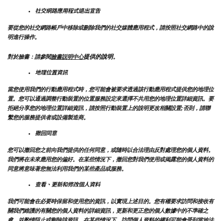
社交網路應用程式退出宣告
要從您的社交網路帳戶中移除或刪除我們的社交媒體應用程式，請按照社交網路中的說
明進行操作。
提供的說明
對於臉書：請參閱
臉書説明中心
。
地理位置資訊
當您使用我們的行動應用程式時，您可能會被要求透過該行動應用程式提供您的地理位
置。您可以通過調整行動裝置的位置服務設定來選擇不共用您的地理位置詳細資訊。要
拒絕分享您的地理位置詳細資訊，請按照行動裝置上的說明更改相關設置;否則，請聯
繫您的服務提供者或設備製造商。
撤回同意
您可以撤回您之前向我們提供的任何同意，或隨時以合法理由反對處理您的個人資料。
我們將在未來應用您的偏好。在某些情況下，撤回您對我們使用或揭露您的個人資料的
同意將意味著您無法利用我們的某些產品或服務。
查看、更新和修改個人資料
我們可能會在必要時保留和使用您的資訊，以實現上述目的。您有權要求訪問和接收有
關我們維護的有關您的個人資料的詳細資訊，更新和更正您的個人數據中的不準確之
處，並酌情阻止或刪除該資訊。在某些情況下，訪問個人資料的權利可能會受到當地法