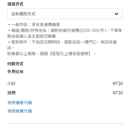
送貨方式
▪️一般市區：享有免運費優惠
▪️偏遠/艱困/特殊地區：需酌收額外運費($150~500/件)，下單後
將由客服人員主動與您聯繫
▪️限制條件：不指定日期時段、僅配送至一樓門口、無回收舊
床。
如需要以上服務，請選【客製化上樓安裝服務】。
付款方式
免費結帳
小計:
NT$0
運費:
NT$0
使用優惠代碼
使用推薦代碼