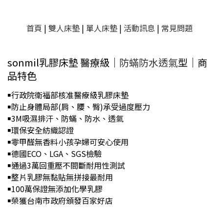
首頁
|
雙人床墊
|
單人床墊
|
活動訊息
|
常見問題
sonmil乳膠床墊 醫療級｜
防蟎防水透氣
型
｜
商
品特色
￭行政院衛福部核准醫療級乳膠床墊
￭
防止身體局部(肩、腰、臀)承受過度壓力
￭
3M吸濕排汗、防蟎、防水、透氣
￭環保安全紡織認證
￭零甲醛無香料小孩孕婦可安心使用
￭德國ECO、LGA、SGS檢驗
￭通過3萬回重壓不間斷耐用性測試
￭整片乳膠無黏貼無拼接最耐用
￭100萬保證無添加化學乳膠
￭榮獲台南市政府頒發百家好店