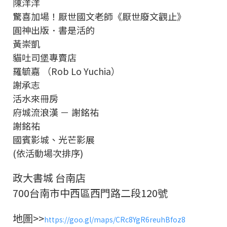
陳洋洋
驚喜加場！厭世國文老師《厭世廢文觀止》
圓神出版．書是活的
黃崇凱
貓吐司堡專賣店
羅毓嘉 （Rob Lo Yuchia）
謝承志
活水來冊房
府城流浪漢 － 謝銘祐
謝銘祐
國賓影城、光芒影展
(依活動場次排序)
政大書城 台南店
700台南市中西區西門路二段120號
地圖>>
https://goo.gl/maps/CRc8YgR6reuhBfoz8