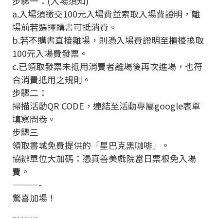
步驟一：(入場須知)
a.入場須繳交100元入場費並索取入場費證明，離
場前若選擇購書可抵消費。
b.若不購書直接離場，則憑入場費證明至櫃檯換取
100元入場費發票。
c.已領取發票未抵用消費者離場後再次進場，也符
合消費抵用之規則。
步驟二：
掃描活動QR CODE，連結至活動專屬google表單
填寫問卷。
步驟三
領取書城免費提供的「星巴克黑咖啡」。
協辦單位大加碼：憑真善美戲院當日票根免入場
費。
———-
驚喜加場！