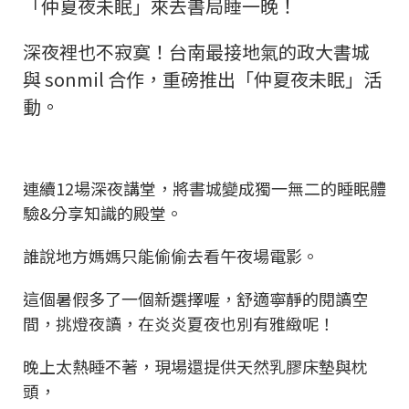
「仲夏夜未眠」來去書局睡一晚！
深夜裡也不寂寞！台南最接地氣的政大書城
與 sonmil 合作，重磅推出「仲夏夜未眠」活
動。
連續12場深夜講堂，將書城變成獨一無二的睡眠體
驗&分享知識的殿堂。
​誰說地方媽媽只能偷偷去看午夜場電影。
這個暑假多了一個新選擇喔，舒適寧靜的閱讀空
間，挑燈夜讀，在炎炎夏夜也別有雅緻呢！
晚上太熱睡不著，現場還提供天然乳膠床墊與枕
頭，